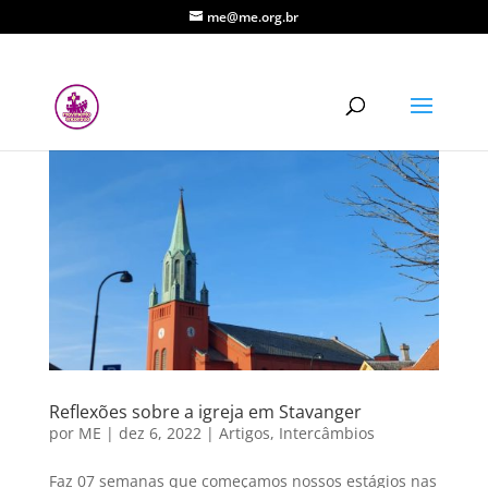
me@me.org.br
Reflexões sobre a igreja em Stavanger
por
ME
|
dez 6, 2022
|
Artigos
,
Intercâmbios
Faz 07 semanas que começamos nossos estágios nas