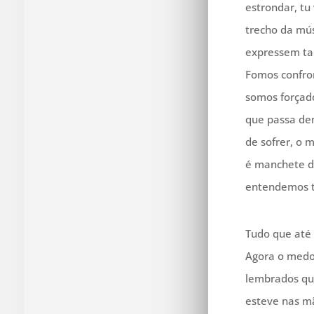
estrondar, tu
trecho da mús
expressem ta
Fomos confro
somos forçado
que passa de
de sofrer, o 
é manchete d
entendemos t
Tudo que até 
Agora o medo,
lembrados qu
esteve nas mã