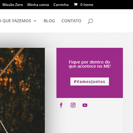
Missão Zero
Minha conta
Carrinho
0 Items
O QUE FAZEMOS
BLOG
CONTATO
Fique por dentro do
que acontece no ME!
#VamosJuntos