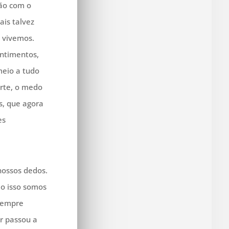
ção com o
ais talvez
 vivemos.
entimentos,
meio a tudo
rte, o medo
s, que agora
es
nossos dedos.
do isso somos
 sempre
r passou a