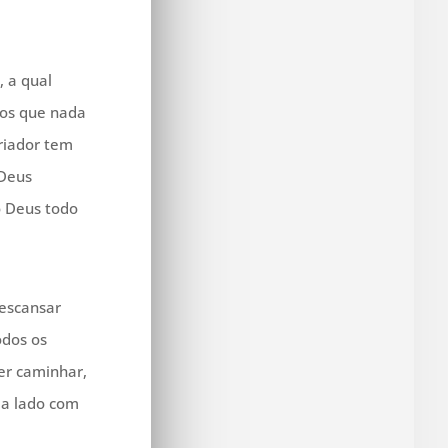
, a qual
ulos que nada
Criador tem
 Deus
o Deus todo
descansar
odos os
ser caminhar,
 a lado com