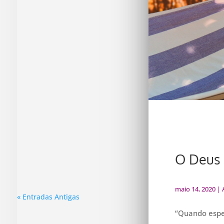
comunidade Ascensão, em Novo
Hamburgo/RS. Recordamos o agir poderoso
de Deus ao realizar entre nós um
avivamento que redundou em um
movimento hoje denominado “Movimento
Encontrão”. Louvamos ao Senhor pela vida
de inúmeros discípulos que Ele tem
levantado e usado para cumprir sua missão
entre nós, tais como John e Ruth Aamot, que
foram chamados pelo Pai, nos deixando
saudades e um enorme legado. Seguimos
em frente, em obediência ao chamado de
sermos e fazermos discípulos através de
várias frentes.ser recontratada pela nova
instituição.
O Deus 
maio 14, 2020
|
« Entradas Antigas
“Quando esper