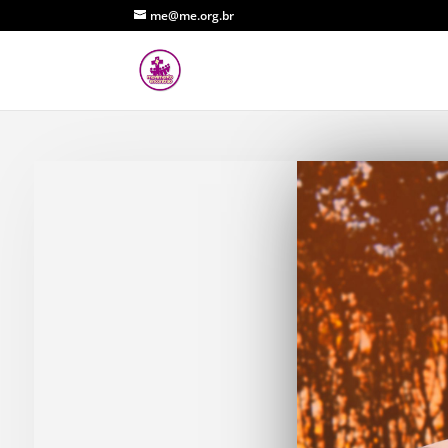
me@me.org.br
Neste ano lembramos e celebramos os 60
anos desde a primeira evangelização na