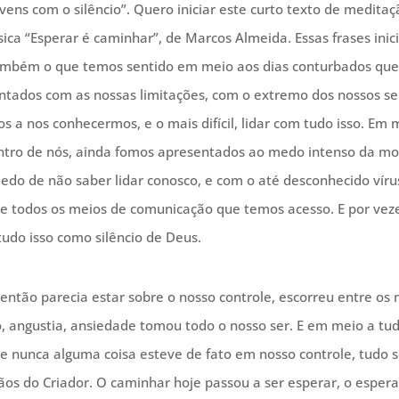
 vens com o silêncio”. Quero iniciar este curto texto de medita
ica “Esperar é caminhar”, de Marcos Almeida. Essas frases inici
mbém o que temos sentido em meio aos dias conturbados que
ntados com as nossas limitações, com o extremo dos nossos s
s a nos conhecermos, e o mais difícil, lidar com tudo isso. Em 
ntro de nós, ainda fomos apresentados ao medo intenso da mo
medo de não saber lidar conosco, e com o até desconhecido víru
e todos os meios de comunicação que temos acesso. E por vez
udo isso como silêncio de Deus.
então parecia estar sobre o nosso controle, escorreu entre os 
 angustia, ansiedade tomou todo o nosso ser. E em meio a tu
e nunca alguma coisa esteve de fato em nosso controle, tudo
os do Criador. O caminhar hoje passou a ser esperar, o espera